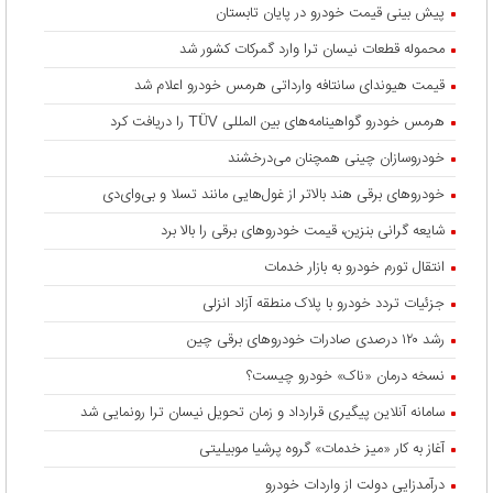
پیش بینی قیمت خودرو در پایان تابستان
محموله قطعات نیسان ترا وارد گمرکات کشور شد
قیمت هیوندای سانتافه وارداتی هرمس خودرو اعلام شد
هرمس خودرو گواهینامه‌های بین المللی TÜV را دریافت کرد
خودروسازان چینی همچنان می‌درخشند
خودروهای برقی هند بالاتر از غول‌هایی مانند تسلا و بی‌وای‌دی
شایعه گرانی بنزین، قیمت خودروهای برقی را بالا برد
انتقال تورم خودرو به بازار خدمات
جزئیات تردد خودرو با پلاک منطقه آزاد انزلی
رشد ۱۲۰ درصدی صادرات خودروهای برقی چین
نسخه درمان «ناک» خودرو چیست؟
سامانه آنلاین پیگیری قرارداد‌ و زمان تحویل نیسان ترا رونمایی شد
آغاز به کار «میز خدمات» گروه پرشیا موبیلیتی
درآمدزایی دولت از واردات خودرو