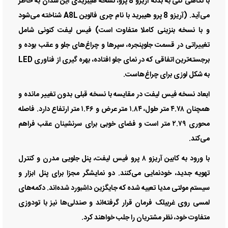
با نگاهی کلی به بدنه آریزو 8 پرو، نسخه هیبریدی این سدان به خاطر
می‌آید. (آریزو 8 پرو هیبرید با نام چری فالوین A8L شناخته می‌شود
و با نسخه بنزینی کاملا متفاوت است) فیس لیفت کنونی شامل
تغییراتی در قسمت جلوپنجره، سپرها و چراغ‌های جلو و عقب بوده و
برجسته‌ترین اتفاقی که در نمای جلو افتاده، بهره گیری از فناوری LED
به شکل لوزی برای چراغ‌هاست.
ابعاد نسخه فیس لیفت در مقایسه با نسخه قبلی بدون تغییر مانده و
همچنان ۴.۷۸ متر طول، ۱.۸۴ متر عرض و ۱.۴۶ متر ارتفاع دارد. فاصله
محوری ۲.۷۹ متر است و فضای خوبی برای سرنشینان عقب فراهم
می‌کند.
با ورود به کابین آریزو ۸ پرو فیس لیفت، پنل جلویی مدرن و کنترل
تهویه جدید، خودنمایی می‌کنند. دو نمایشگر مجزا برای پنل ابزار و
سیستم مولتی مدیا تعبیه شده که جایگزین داشبورد شده‌اند. دکمه‌های
لمسی روی غربیلک فرمان قرار گرفته‌اند و صندلی‌ها نیز با تودوزی
متفاوت خود، نظر مشتریان را جلب خواهند کرد.