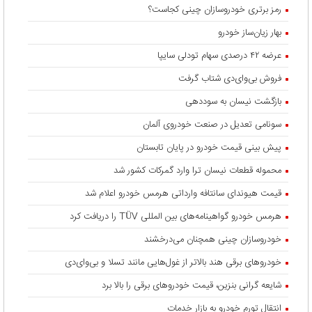
رمز برتری خودروسازان چینی کجاست؟
بهار زیان‌ساز خودرو
عرضه ۴۲ درصدی سهام تودلی سایپا
فروش بی‌وای‌دی شتاب گرفت
بازگشت نیسان به سوددهی
سونامی تعدیل در صنعت خودروی آلمان
پیش بینی قیمت خودرو در پایان تابستان
محموله قطعات نیسان ترا وارد گمرکات کشور شد
قیمت هیوندای سانتافه وارداتی هرمس خودرو اعلام شد
هرمس خودرو گواهینامه‌های بین المللی TÜV را دریافت کرد
خودروسازان چینی همچنان می‌درخشند
خودروهای برقی هند بالاتر از غول‌هایی مانند تسلا و بی‌وای‌دی
شایعه گرانی بنزین، قیمت خودروهای برقی را بالا برد
انتقال تورم خودرو به بازار خدمات