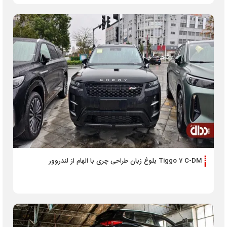
Tiggo 7 C-DM بلوغ زبان طراحی چری با الهام از لندروور