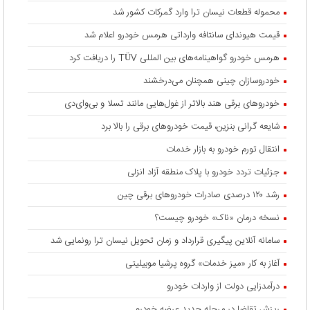
محموله قطعات نیسان ترا وارد گمرکات کشور شد
قیمت هیوندای سانتافه وارداتی هرمس خودرو اعلام شد
هرمس خودرو گواهینامه‌های بین المللی TÜV را دریافت کرد
خودروسازان چینی همچنان می‌درخشند
خودروهای برقی هند بالاتر از غول‌هایی مانند تسلا و بی‌وای‌دی
شایعه گرانی بنزین، قیمت خودروهای برقی را بالا برد
انتقال تورم خودرو به بازار خدمات
جزئیات تردد خودرو با پلاک منطقه آزاد انزلی
رشد ۱۲۰ درصدی صادرات خودروهای برقی چین
نسخه درمان «ناک» خودرو چیست؟
سامانه آنلاین پیگیری قرارداد‌ و زمان تحویل نیسان ترا رونمایی شد
آغاز به کار «میز خدمات» گروه پرشیا موبیلیتی
درآمدزایی دولت از واردات خودرو
ریزش تقاضا در مرحله جدید عرضه خودرو