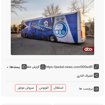
پسندها:
گزارش خطا
0
https://pedal-news.com/000edR
اشتراک گذاری
استقلال
اتوبوس
سروش موتور
برچسب ها: