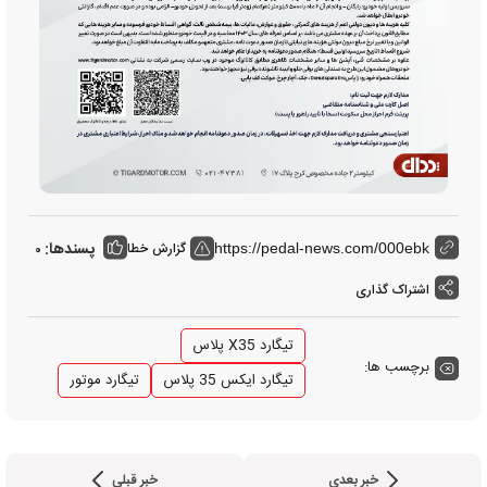
پسندها:
گزارش خطا
0
https://pedal-news.com/000ebk
اشتراک گذاری
تیگارد X35 پلاس
برچسب ها:
تیگارد ایکس 35 پلاس
تیگارد موتور
خبر بعدی
خبر قبلی