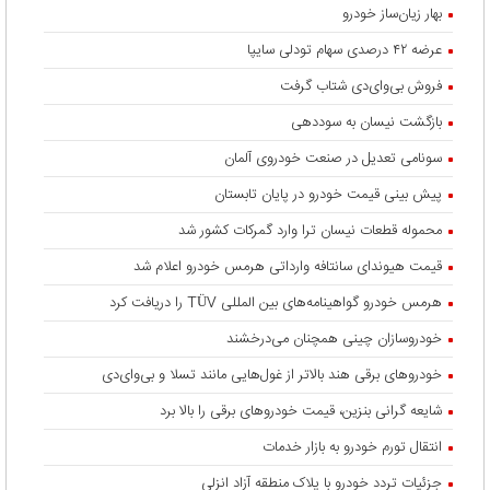
بهار زیان‌ساز خودرو
عرضه ۴۲ درصدی سهام تودلی سایپا
فروش بی‌وای‌دی شتاب گرفت
بازگشت نیسان به سوددهی
سونامی تعدیل در صنعت خودروی آلمان
پیش بینی قیمت خودرو در پایان تابستان
محموله قطعات نیسان ترا وارد گمرکات کشور شد
قیمت هیوندای سانتافه وارداتی هرمس خودرو اعلام شد
هرمس خودرو گواهینامه‌های بین المللی TÜV را دریافت کرد
خودروسازان چینی همچنان می‌درخشند
خودروهای برقی هند بالاتر از غول‌هایی مانند تسلا و بی‌وای‌دی
شایعه گرانی بنزین، قیمت خودروهای برقی را بالا برد
انتقال تورم خودرو به بازار خدمات
جزئیات تردد خودرو با پلاک منطقه آزاد انزلی