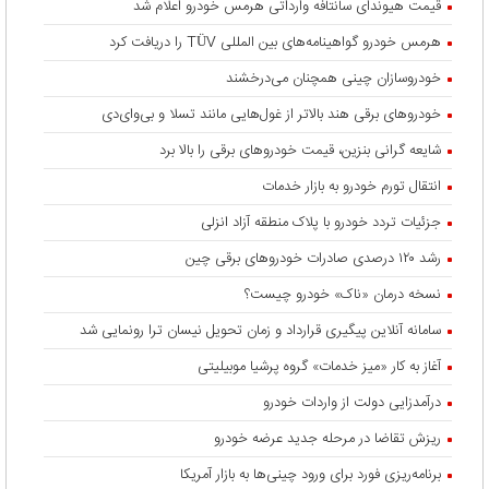
قیمت هیوندای سانتافه وارداتی هرمس خودرو اعلام شد
هرمس خودرو گواهینامه‌های بین المللی TÜV را دریافت کرد
خودروسازان چینی همچنان می‌درخشند
خودروهای برقی هند بالاتر از غول‌هایی مانند تسلا و بی‌وای‌دی
شایعه گرانی بنزین، قیمت خودروهای برقی را بالا برد
انتقال تورم خودرو به بازار خدمات
جزئیات تردد خودرو با پلاک منطقه آزاد انزلی
رشد ۱۲۰ درصدی صادرات خودروهای برقی چین
نسخه درمان «ناک» خودرو چیست؟
سامانه آنلاین پیگیری قرارداد‌ و زمان تحویل نیسان ترا رونمایی شد
آغاز به کار «میز خدمات» گروه پرشیا موبیلیتی
درآمدزایی دولت از واردات خودرو
ریزش تقاضا در مرحله جدید عرضه خودرو
برنامه‌ریزی فورد برای ورود چینی‌ها به بازار آمریکا