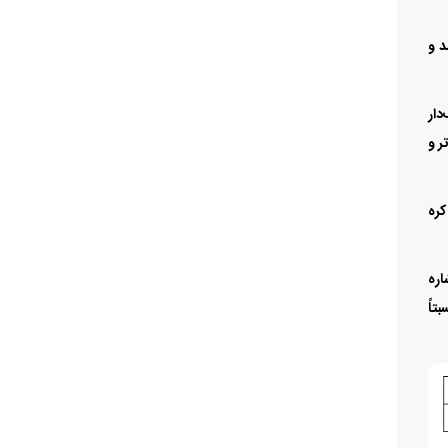
شد و
‌دار
‌تر و
چم کره
اره
بتاً