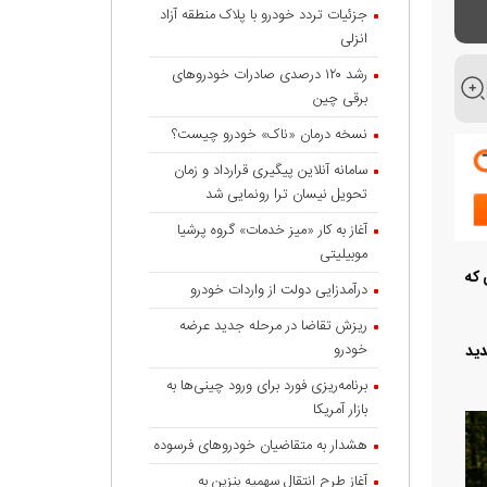
جزئیات تردد خودرو با پلاک منطقه آزاد
انزلی
رشد ۱۲۰ درصدی صادرات خودروهای
برقی چین
نسخه درمان «ناک» خودرو چیست؟
سامانه آنلاین پیگیری قرارداد‌ و زمان
تحویل نیسان ترا رونمایی شد
آغاز به کار «میز خدمات» گروه پرشیا
موبیلیتی
 نامی که
درآمدزایی دولت از واردات خودرو
ریزش تقاضا در مرحله جدید عرضه
خودرو
دید
برنامه‌ریزی فورد برای ورود چینی‌ها به
بازار آمریکا
هشدار به متقاضیان خودروهای فرسوده
آغاز طرح انتقال سهمیه بنزین به