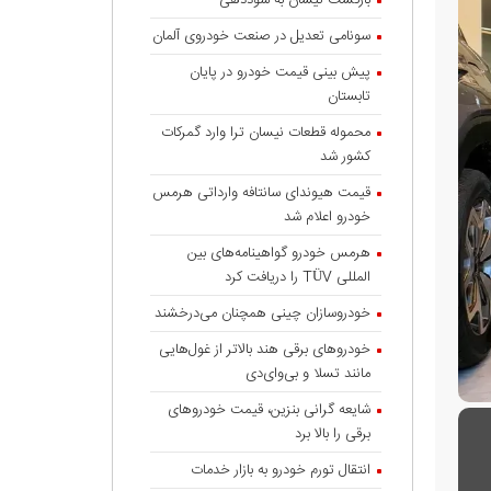
بازگشت نیسان به سوددهی
سونامی تعدیل در صنعت خودروی آلمان
پیش بینی قیمت خودرو در پایان
تابستان
محموله قطعات نیسان ترا وارد گمرکات
کشور شد
قیمت هیوندای سانتافه وارداتی هرمس
خودرو اعلام شد
هرمس خودرو گواهینامه‌های بین
المللی TÜV را دریافت کرد
خودروسازان چینی همچنان می‌درخشند
خودروهای برقی هند بالاتر از غول‌هایی
مانند تسلا و بی‌وای‌دی
شایعه گرانی بنزین، قیمت خودروهای
برقی را بالا برد
انتقال تورم خودرو به بازار خدمات