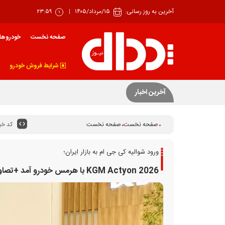
آخرین به روز رسانی:
۱۵/مرداد/۱۴۰۵
۲۳:۵۹
صفحه نخست
خودروها
شرایط فروش خودرو
بهار زیان‌ساز خودرو
آخرین اخبار
کد خبر
صفحه نخست
صفحه نخست
ورود شوالیه کی جی ام به بازار ایران؛
KGM Actyon 2026 با هرمس خودرو آمد +تصاویر