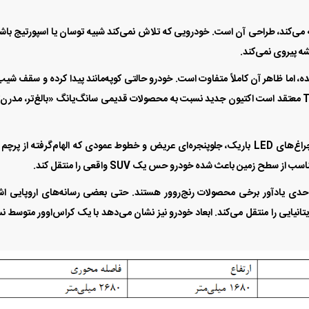
در مورد KGM Actyon 2026 جلب توجه می‌کند، طراحی آن است. خودرویی که تلاش نمی‌کند شبیه توسان یا اسپورتیج با
ه پیروی نمی‌کند.
وی همان پلتفرم KGM Torres ساخته شده، اما ظاهر آن کاملاً متفاوت است. خودرو حالتی کوپه‌مانند پیدا کرده و سقف شیب
عقب، چهره‌ای اسپرت‌تر به آن داده است. رسانه Top Gear معتقد است اکتیون جدید نسبت به محصولات قدیمی سانگ‌یانگ «بالغ‌تر، مدرن
در نمای جلو، امضای طراحی جدید KGM دیده می‌شود؛ چراغ‌های LED باریک، جلوپنجره‌ای عریض و خطوط عمودی که الهام‌گرفته از پر
ح زمین باعث شده خودرو حس یک SUV واقعی را منتقل کند.
 حدی یادآور برخی محصولات رنج‌روور هستند. حتی بعضی رسانه‌های اروپایی اش
در برخی زوایا حس SUV‌های لوکس بریتانیایی را منتقل می‌کند. ابعاد خودرو نیز نشان می‌دهد با یک کراس‌اوور متوسط نس