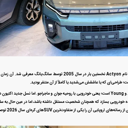
شرایط فروش محصولات مدیران
خودرو ویژه مرداد 1405
درایو اعلام شد
برای درک بهتر اکتیون جدید، باید کمی به گذشته برگردیم. نام Actyon نخستین بار در سال 2005 توسط سانگ‌یانگ معرفی شد. آ
طراحی‌ای که یا عاشقش می‌شدید یا کاملاً از آن متنفر بودید.
جالب است بدانید نام Actyon ترکیبی از دو واژه Action و Young است؛ یعنی خودرویی با روحیه جوان و ماجراجو. اما نسل جدید اکتیو
نیست. KGM این بار سعی کرده خودرویی بسازد که همچنان شخصیت مستقل داشته باشد، اما در عین حال به س
جهانی هم نزدیک شود. نتیجه، کراس‌اووری شده که بسیاری از رسانه‌های اروپا