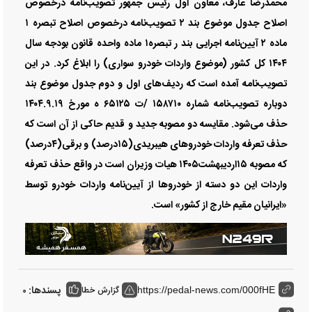
محمدرضا عارف، معاون اول رئیس جمهور تصویب‌نامه درخصوص
اصلاح جدول موضوع بند ۲ تصویب‌نامه درخصوص اصلاح تبصره ۱
ماده ۲ آیین‌نامه اجرایی بند ر تبصره۱ ماده واحده قانون بودجه سال
۱۴۰۴ کل کشور (موضوع واردات خودرو سواری) را ابلاغ کرد. در این
تصویب‌نامه آمده است که ردیف‌های اول و دوم جدول موضوع بند
دوباره تصویب‌نامه شماره ۱۵۸۷۱۰ /ت ۶۵۱۲۵ ه مورخ ۱۴۰۴.۹.۱۹
حذف می‌شود. مقایسه دو مصوبه جدید و قدیم حاکی از آن است که
حذف تعرفه واردات خودروهای هیبریدی(۱۵درصد) و برقی(۴درصد)
که مصوبه ۱۵اردیبهشت۱۴۰۵ هیات وزیران است در واقع حذف تعرفه
واردات این دو دسته از خودروها از آیین‌نامه واردات خودرو توسط
«ایرانیان مقیم خارج از کشور» است.
پسندها:
گزارش خطا
0
https://pedal-news.com/000fHE