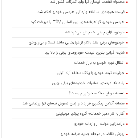
محموله قطعات نیسان ترا وارد گمرکات کشور شد
قیمت هیوندای سانتافه وارداتی هرمس خودرو اعلام شد
هرمس خودرو گواهینامه‌های بین المللی TÜV را دریافت کرد
خودروسازان چینی همچنان می‌درخشند
خودروهای برقی هند بالاتر از غول‌هایی مانند تسلا و بی‌وای‌دی
شایعه گرانی بنزین، قیمت خودروهای برقی را بالا برد
انتقال تورم خودرو به بازار خدمات
جزئیات تردد خودرو با پلاک منطقه آزاد انزلی
رشد ۱۲۰ درصدی صادرات خودروهای برقی چین
نسخه درمان «ناک» خودرو چیست؟
سامانه آنلاین پیگیری قرارداد‌ و زمان تحویل نیسان ترا رونمایی شد
آغاز به کار «میز خدمات» گروه پرشیا موبیلیتی
درآمدزایی دولت از واردات خودرو
ریزش تقاضا در مرحله جدید عرضه خودرو