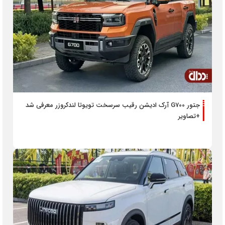
جتور G700 آرک ادیشن رقیب سرسخت تویوتا لندکروزر معرفی شد
+تصاویر