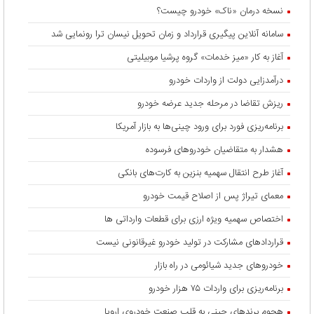
نسخه درمان «ناک» خودرو چیست؟
سامانه آنلاین پیگیری قرارداد‌ و زمان تحویل نیسان ترا رونمایی شد
آغاز به کار «میز خدمات» گروه پرشیا موبیلیتی
درآمدزایی دولت از واردات خودرو
ریزش تقاضا در مرحله جدید عرضه خودرو
برنامه‌ریزی فورد برای ورود چینی‌ها به بازار آمریکا
هشدار به متقاضیان خودروهای فرسوده
آغاز طرح انتقال سهمیه بنزین به کارت‌های بانکی
معمای تیراژ پس از اصلاح قیمت خودرو
اختصاص سهمیه ویژه ارزی برای قطعات وارداتی ها
قراردادهای مشارکت در تولید خودرو غیرقانونی نیست
خودروهای جدید شیائومی در راه بازار
برنامه‌ریزی برای واردات ۷۵ هزار خودرو
هجوم برندهای چینی به قلب صنعت خودروی اروپا