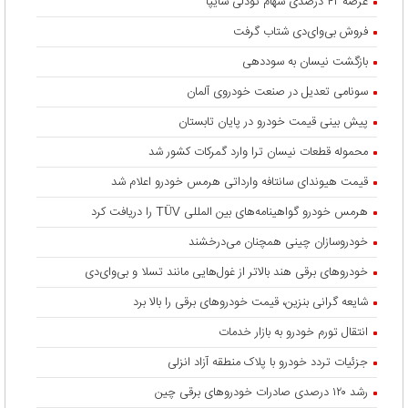
عرضه ۴۲ درصدی سهام تودلی سایپا
فروش بی‌وای‌دی شتاب گرفت
بازگشت نیسان به سوددهی
سونامی تعدیل در صنعت خودروی آلمان
پیش بینی قیمت خودرو در پایان تابستان
محموله قطعات نیسان ترا وارد گمرکات کشور شد
قیمت هیوندای سانتافه وارداتی هرمس خودرو اعلام شد
هرمس خودرو گواهینامه‌های بین المللی TÜV را دریافت کرد
خودروسازان چینی همچنان می‌درخشند
خودروهای برقی هند بالاتر از غول‌هایی مانند تسلا و بی‌وای‌دی
شایعه گرانی بنزین، قیمت خودروهای برقی را بالا برد
انتقال تورم خودرو به بازار خدمات
جزئیات تردد خودرو با پلاک منطقه آزاد انزلی
رشد ۱۲۰ درصدی صادرات خودروهای برقی چین