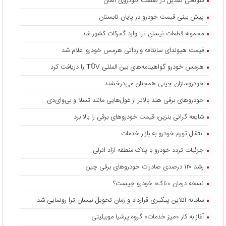
سونامی تعدیل در صنعت خودروی آلمان
پیش بینی قیمت خودرو در پایان تابستان
محموله قطعات نیسان ترا وارد گمرکات کشور شد
قیمت هیوندای سانتافه وارداتی هرمس خودرو اعلام شد
هرمس خودرو گواهینامه‌های بین المللی TÜV را دریافت کرد
خودروسازان چینی همچنان می‌درخشند
خودروهای برقی هند بالاتر از غول‌هایی مانند تسلا و بی‌وای‌دی
شایعه گرانی بنزین، قیمت خودروهای برقی را بالا برد
انتقال تورم خودرو به بازار خدمات
جزئیات تردد خودرو با پلاک منطقه آزاد انزلی
رشد ۱۲۰ درصدی صادرات خودروهای برقی چین
نسخه درمان «ناک» خودرو چیست؟
سامانه آنلاین پیگیری قرارداد‌ و زمان تحویل نیسان ترا رونمایی شد
آغاز به کار «میز خدمات» گروه پرشیا موبیلیتی