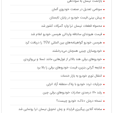
بازگشت نیسان به سوددهی
سونامی تعدیل در صنعت خودروی آلمان
پیش بینی قیمت خودرو در پایان تابستان
محموله قطعات نیسان ترا وارد گمرکات کشور شد
قیمت هیوندای سانتافه وارداتی هرمس خودرو اعلام شد
هرمس خودرو گواهینامه‌های بین المللی TÜV را دریافت کرد
خودروسازان چینی همچنان می‌درخشند
خودروهای برقی هند بالاتر از غول‌هایی مانند تسلا و بی‌وای‌دی
شایعه گرانی بنزین، قیمت خودروهای برقی را بالا برد
انتقال تورم خودرو به بازار خدمات
جزئیات تردد خودرو با پلاک منطقه آزاد انزلی
رشد ۱۲۰ درصدی صادرات خودروهای برقی چین
نسخه درمان «ناک» خودرو چیست؟
سامانه آنلاین پیگیری قرارداد‌ و زمان تحویل نیسان ترا رونمایی شد