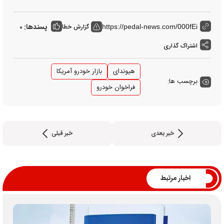
پسندها:
گزارش خطا
0
https://pedal-news.com/000fEi
اشتراک گذاری
هیوندای
بازار خودرو آمریکا
برچسب ها:
فراخوان خودرو
خبر بعدی
خبر قبلی
اخبار مرتبط