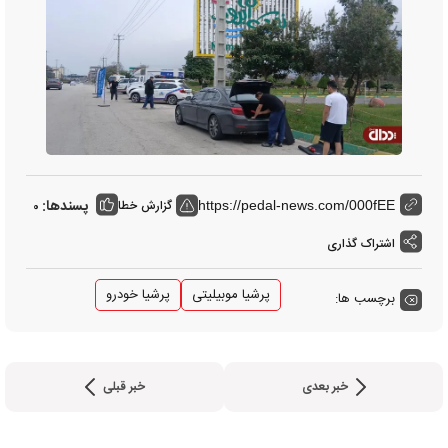
پسندها:
گزارش خطا
0
https://pedal-news.com/000fEE
اشتراک گذاری
پرشیا موبیلیتی
پرشیا خودرو
برچسب ها:
خبر بعدی
خبر قبلی