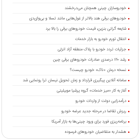
خودروسازان چینی همچنان می‌درخشند
خودروهای برقی هند بالاتر از غول‌هایی مانند تسلا و بی‌وای‌دی
شایعه گرانی بنزین، قیمت خودروهای برقی را بالا برد
انتقال تورم خودرو به بازار خدمات
جزئیات تردد خودرو با پلاک منطقه آزاد انزلی
رشد ۱۲۰ درصدی صادرات خودروهای برقی چین
نسخه درمان «ناک» خودرو چیست؟
سامانه آنلاین پیگیری قرارداد‌ و زمان تحویل نیسان ترا رونمایی شد
آغاز به کار «میز خدمات» گروه پرشیا موبیلیتی
درآمدزایی دولت از واردات خودرو
ریزش تقاضا در مرحله جدید عرضه خودرو
برنامه‌ریزی فورد برای ورود چینی‌ها به بازار آمریکا
هشدار به متقاضیان خودروهای فرسوده