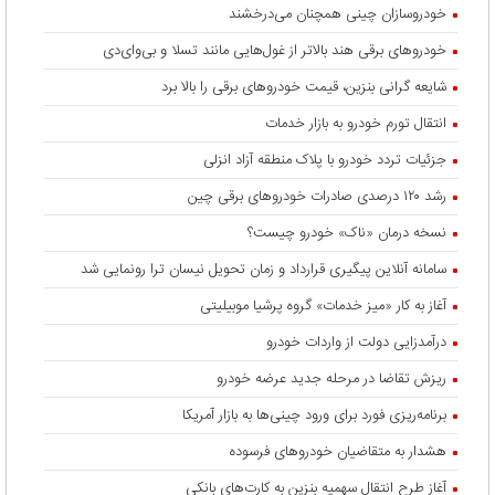
خودروسازان چینی همچنان می‌درخشند
خودروهای برقی هند بالاتر از غول‌هایی مانند تسلا و بی‌وای‌دی
شایعه گرانی بنزین، قیمت خودروهای برقی را بالا برد
انتقال تورم خودرو به بازار خدمات
جزئیات تردد خودرو با پلاک منطقه آزاد انزلی
رشد ۱۲۰ درصدی صادرات خودروهای برقی چین
نسخه درمان «ناک» خودرو چیست؟
سامانه آنلاین پیگیری قرارداد‌ و زمان تحویل نیسان ترا رونمایی شد
آغاز به کار «میز خدمات» گروه پرشیا موبیلیتی
درآمدزایی دولت از واردات خودرو
ریزش تقاضا در مرحله جدید عرضه خودرو
برنامه‌ریزی فورد برای ورود چینی‌ها به بازار آمریکا
هشدار به متقاضیان خودروهای فرسوده
آغاز طرح انتقال سهمیه بنزین به کارت‌های بانکی