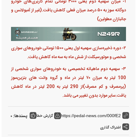
۱- میزان سهمیه دوم یعنی ۳۰۰۰ تومانی تمام کاربری‌های خودرو
دوگانه سوز به ۵۰ درصد میزان فعلی کاهش یافت.(غیر از آمبولانس و
جانبازان معلولین)
۲- دوره ذخیره‌سازی سهمیه اول یعنی ۱۵۰۰ تومانی خودروهای سواری
شخصی و موتورسیکلت از شش ماه به سه ماه کاهش یافت.
۳- سهمیه دوم ماهیانه تخصیصی به خودروهای سواری شخصی از
100 لیتر به میزان ۷۰ لیتر در ماه و گروه وانت های بنزین‌سوز
(پرمصرف و کم مصرف)از 290 لیتر به 200 لیتر در ماه کاهش
یافت.سایر موارد بدون تغییر می باشد.
پسندها:
گزارش خطا
0
https://pedal-news.com/000fE2
اشتراک گذاری