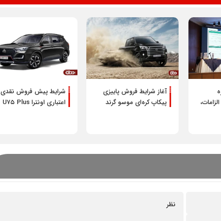
ه
آغاز شرایط فروش پاییزی
شرایط پیش فروش نقدی 
لزامات،
پیکاپ کره‌ای موسو گرند
اعتباری اونترا U۷۵ Plus
رزیابی
خان