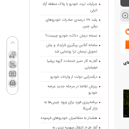
جزئیات تردد خودرو با پلاک منطقه آزاد
انزلی
رشد ۱۲۰ درصدی صادرات خودروهای
برقی چین
نسخه درمان «ناک» خودرو چیست؟
سامانه آنلاین پیگیری قرارداد‌ و زمان
تحویل نیسان ترا رونمایی شد
آغاز به کار «میز خدمات» گروه پرشیا
های
موبیلیتی
درآمدزایی دولت از واردات خودرو
ریزش تقاضا در مرحله جدید عرضه
خودرو
برنامه‌ریزی فورد برای ورود چینی‌ها به
بازار آمریکا
هشدار به متقاضیان خودروهای فرسوده
آغاز طرح انتقال سهمیه بنزین به