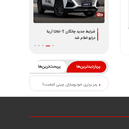
دیران
شرایط جدید چانگان Uni-T آرینا
اطلاعیه جدید فر
درایو اعلام شد
L7 و L8 ویژه تیر 1405
پربازدیدترین‌ها
پربحث‌ترین‌ها
رمز برتری خودروسازان چینی کجاست؟