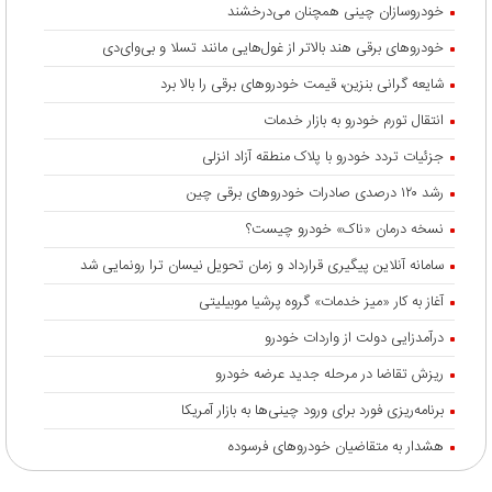
خودروسازان چینی همچنان می‌درخشند
خودروهای برقی هند بالاتر از غول‌هایی مانند تسلا و بی‌وای‌دی
شایعه گرانی بنزین، قیمت خودروهای برقی را بالا برد
انتقال تورم خودرو به بازار خدمات
جزئیات تردد خودرو با پلاک منطقه آزاد انزلی
رشد ۱۲۰ درصدی صادرات خودروهای برقی چین
نسخه درمان «ناک» خودرو چیست؟
سامانه آنلاین پیگیری قرارداد‌ و زمان تحویل نیسان ترا رونمایی شد
آغاز به کار «میز خدمات» گروه پرشیا موبیلیتی
درآمدزایی دولت از واردات خودرو
ریزش تقاضا در مرحله جدید عرضه خودرو
برنامه‌ریزی فورد برای ورود چینی‌ها به بازار آمریکا
هشدار به متقاضیان خودروهای فرسوده