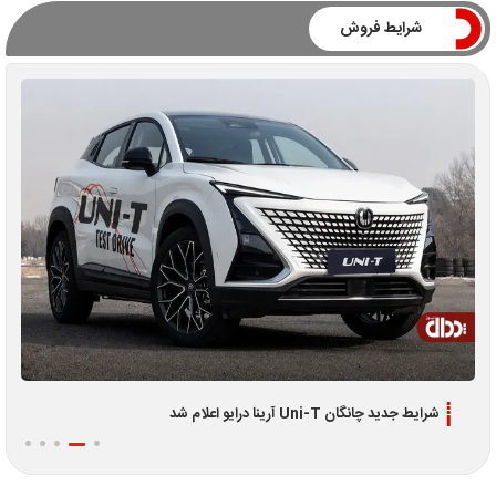
شرایط فروش
 Uni-T آرینا درایو اعلام شد
اطلاعیه جدید فروش اقساط