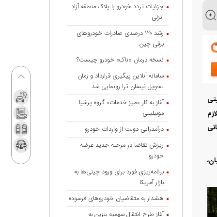
جزئیات تردد خودرو با پلاک منطقه آزاد
انزلی
رشد ۱۲۰ درصدی صادرات خودروهای
برقی چین
نسخه درمان «ناک» خودرو چیست؟
سامانه آنلاین پیگیری قرارداد‌ و زمان
تحویل نیسان ترا رونمایی شد
شیاموبیلیتی
آغاز به کار «میز خدمات» گروه پرشیا
ده است. لازم
موبیلیتی
ه 2025 است لذا مشتریانی
درآمدزایی دولت از واردات خودرو
ریزش تقاضا در مرحله جدید عرضه
خودرو
مشتریان،
برنامه‌ریزی فورد برای ورود چینی‌ها به
بازار آمریکا
هشدار به متقاضیان خودروهای فرسوده
آغاز طرح انتقال سهمیه بنزین به