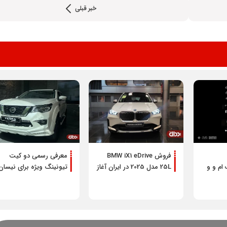
خبر قبلی
شرایط فروش محصولات م
خودرو ویژه مرداد 1405
فروش BMW iX1 eDrive
معرفی رسمی دو کیت
ام و و
25L مدل 2025 در ایران آغاز
تیونینگ ویژه برای نیسان
از
شد
ترا +تصاویر