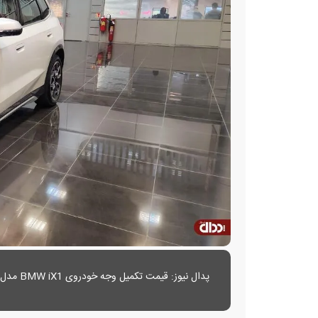
پدال نیوز: قیمت تکمیل وجه خودروی BMW iX1 مدل ۲۰۲۵ توسط پرشیا خودرو (گروه پرشیاموبیلیتی) اعلام شد.