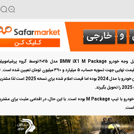
پیرو ارسال پیامک دعوت به تکمیل وجه خودرو BMW iX1 M Package مدل ۲۰۲۵ توسط گروه پر
(پرشیاخودرو) به خریداران محترم، به اطلاع می‌رساند که قیمت نهایی جهت تسویه حساب، ۵ میلیارد و ۳۹۰ میلیون تومان تعیین ش
به ذکر است سری نخست ثبت نام های انجام شده برای این خودرو با مدل 2024 بوده اما قیمت اعلام شده برای نسخ
.
در قرارداد اولیه، شرکت متعهد به تحویل مدل ۲۰۲۴ از این خودرو با تیپ M Package بوده است. با این حال، در اقدامی مثبت برای 