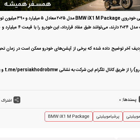
بر اساس دعوت‌نامه صادر شده برای تکمیل وجه، قیمت نهایی خودروی BMW iX1 M Package مدل ۲۰۲۵ مع
اعلام ش
ر ردیف آخر توضیح داده شده که برخی از آپشن‌های خودرو ممکن است در زمان تح
آخرین اخبار و اطلاعیه های گروه پرشیا موبیلی (پرشیا خودرو
پسندها:
0
اشتراک 
وبیلیتی
پرشیاموبیلیتی
BMW iX1 M Package