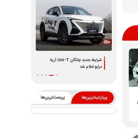
دیران
شرایط جدید چانگان Uni-T آرینا
اطلاعیه جدید فر
درایو اعلام شد
L7 و L8 ویژه تیر 1405
پربازدیدترین‌ها
پربحث‌ترین‌ها