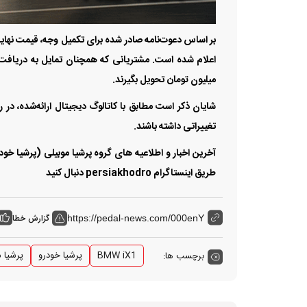
میلیون تومان تحویل بگیرند.
شایان ذکر است مطابق با کاتالوگ دیجیتال ارائه‌شده، د
تغییراتی داشته باشند.
طریق اینستاگرام persiakhodro دنبال کنید
گزارش خطا
https://pedal-news.com/000enY
BMW iX1
پرشیا خودرو
پرشیا م
برچسب ها: