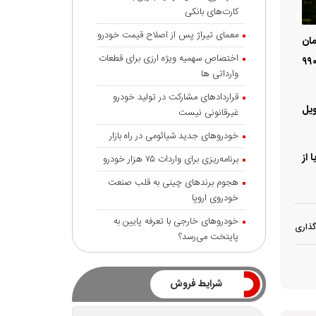
کارت‌های بانکی
معمای تیراژ پس از اصلاح قیمت خودرو
ادل ۵ میلیارد و ۳۹۰ میلیون تومان
اختصاص سهمیه ویژه ارزی برای قطعات
ده است. مشتریانی که همچنان تمایل به دریافت مدل ۲۰۲۴ دارند، می‌توانند طبق مفاد قرارداد، این خودرو را با قیمت ۴ میلیارد و ۹۹۰
وارداتی ها
قراردادهای مشارکت در تولید خودرو
ویل
غیرقانونی نیست
خودروهای جدید شیائومی در راه بازار
) را از طریق کانال تلگرام این شرکت به نشانی t.me/persiakhodrobmw و یا از
برنامه‌ریزی برای واردات ۷۵ هزار خودرو
هجوم برندهای چینی به قلب صنعت
خودروی اروپا
خودروهای خارجی با تعرفه پایین به
گذاری
پایتخت می‌رسد؟
شرایط فروش