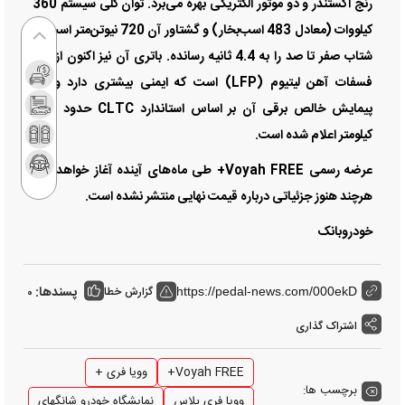
رنج اکستندر و دو موتور الکتریکی بهره می‌برد. توان کلی سیستم 360
کیلووات (معادل 483 اسب‌بخار) و گشتاور آن 720 نیوتن‌متر است که
شتاب صفر تا صد را به 4.4 ثانیه رسانده. باتری آن نیز اکنون از نوع
فسفات آهن لیتیوم (LFP) است که ایمنی بیشتری دارد و برد
پیمایش خالص برقی آن بر اساس استاندارد CLTC حدود 210
کیلومتر اعلام شده است.
عرضه رسمی Voyah FREE+ طی ماه‌های آینده آغاز خواهد شد،
هرچند هنوز جزئیاتی درباره قیمت نهایی منتشر نشده است.
خودروبانک
پسندها:
گزارش خطا
0
https://pedal-news.com/000ekD
اشتراک گذاری
Voyah FREE+
وویا فری +
برچسب ها:
وویا فری پلاس
نمایشگاه خودرو شانگهای