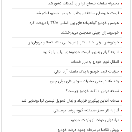
محموله قطعات نیسان ترا وارد گمرکات کشور شد
قیمت هیوندای سانتافه وارداتی هرمس خودرو اعلام شد
هرمس خودرو گواهینامه‌های بین المللی TÜV را دریافت کرد
خودروسازان چینی همچنان می‌درخشند
خودروهای برقی هند بالاتر از غول‌هایی مانند تسلا و بی‌وای‌دی
شایعه گرانی بنزین، قیمت خودروهای برقی را بالا برد
انتقال تورم خودرو به بازار خدمات
جزئیات تردد خودرو با پلاک منطقه آزاد انزلی
رشد ۱۲۰ درصدی صادرات خودروهای برقی چین
نسخه درمان «ناک» خودرو چیست؟
سامانه آنلاین پیگیری قرارداد‌ و زمان تحویل نیسان ترا رونمایی شد
آغاز به کار «میز خدمات» گروه پرشیا موبیلیتی
درآمدزایی دولت از واردات خودرو
ریزش تقاضا در مرحله جدید عرضه خودرو