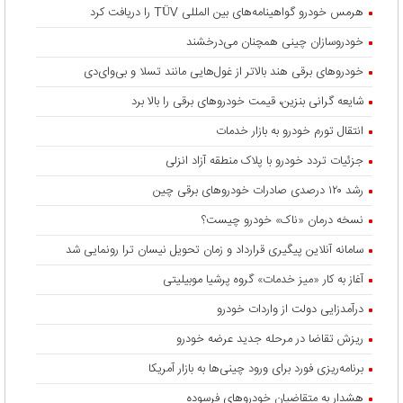
هرمس خودرو گواهینامه‌های بین المللی TÜV را دریافت کرد
خودروسازان چینی همچنان می‌درخشند
خودروهای برقی هند بالاتر از غول‌هایی مانند تسلا و بی‌وای‌دی
شایعه گرانی بنزین، قیمت خودروهای برقی را بالا برد
انتقال تورم خودرو به بازار خدمات
جزئیات تردد خودرو با پلاک منطقه آزاد انزلی
رشد ۱۲۰ درصدی صادرات خودروهای برقی چین
نسخه درمان «ناک» خودرو چیست؟
سامانه آنلاین پیگیری قرارداد‌ و زمان تحویل نیسان ترا رونمایی شد
آغاز به کار «میز خدمات» گروه پرشیا موبیلیتی
درآمدزایی دولت از واردات خودرو
ریزش تقاضا در مرحله جدید عرضه خودرو
برنامه‌ریزی فورد برای ورود چینی‌ها به بازار آمریکا
هشدار به متقاضیان خودروهای فرسوده