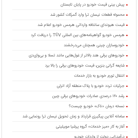
پیش بینی قیمت خودرو در پایان تابستان
محموله قطعات نیسان ترا وارد گمرکات کشور شد
قیمت هیوندای سانتافه وارداتی هرمس خودرو اعلام شد
هرمس خودرو گواهینامه‌های بین المللی TÜV را دریافت کرد
خودروسازان چینی همچنان می‌درخشند
خودروهای برقی هند بالاتر از غول‌هایی مانند تسلا و بی‌وای‌دی
شایعه گرانی بنزین، قیمت خودروهای برقی را بالا برد
انتقال تورم خودرو به بازار خدمات
جزئیات تردد خودرو با پلاک منطقه آزاد انزلی
رشد ۱۲۰ درصدی صادرات خودروهای برقی چین
نسخه درمان «ناک» خودرو چیست؟
سامانه آنلاین پیگیری قرارداد‌ و زمان تحویل نیسان ترا رونمایی شد
آغاز به کار «میز خدمات» گروه پرشیا موبیلیتی
درآمدزایی دولت از واردات خودرو