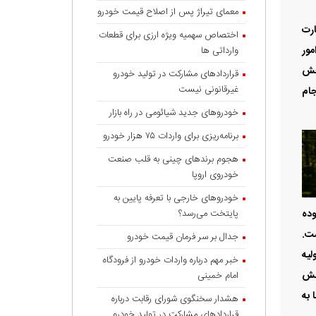
معمای تیراژ پس از اصلاح قیمت خودرو
ارت
اختصاص سهمیه ویژه ارزی برای قطعات
مور
وارداتی ها
بخش
قراردادهای مشارکت در تولید خودرو
غیرقانونی نیست
جام
خودروهای جدید شیائومی در راه بازار
برنامه‌ریزی برای واردات ۷۵ هزار خودرو
هجوم برندهای چینی به قلب صنعت
خودروی اروپا
خودروهای خارجی با تعرفه پایین به
پایتخت می‌رسد؟
بوده
شت.
جدال بر سر فرمان قیمت خودرو
لیه
خبر مهم درباره واردات خودرو از فرودگاه
منش
امام خمینی
 به
هشدار سخنگوی شورای رقابت درباره
قرارداد‌های مشارکت در تولید خودرو