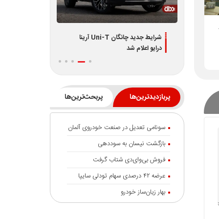
دیران
شرایط جدید چانگان Uni-T آرینا
اطلاعیه جدید فر
درایو اعلام شد
L7 و L8 ویژه تیر 1405
پربازدیدترین‌ها
پربحث‌ترین‌ها
سونامی تعدیل در صنعت خودروی آلمان
بازگشت نیسان به سوددهی
فروش بی‌وای‌دی شتاب گرفت
عرضه ۴۲ درصدی سهام تودلی سایپا
بهار زیان‌ساز خودرو