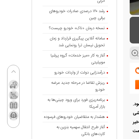
انزلی
رشد ۱۲۰ درصدی صادرات خودروهای
برقی چین
نسخه درمان «ناک» خودرو چیست؟
سامانه آنلاین پیگیری قرارداد‌ و زمان
تحویل نیسان ترا رونمایی شد
آغاز به کار «میز خدمات» گروه پرشیا
موبیلیتی
درآمدزایی دولت از واردات خودرو
ریزش تقاضا در مرحله جدید عرضه
خودرو
برنامه‌ریزی فورد برای ورود چینی‌ها به
ود.
بازار آمریکا
اشی
هشدار به متقاضیان خودروهای فرسوده
خیر
آغاز طرح انتقال سهمیه بنزین به
ر با قیمت
کارت‌های بانکی