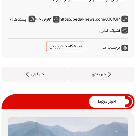
پسندها:
گزارش خطا
0
https://pedal-news.com/000fGP
اشتراک گذاری
نمایشگاه خودرو پکن
برچسب ها:
خبر بعدی
خبر قبلی
اخبار مرتبط