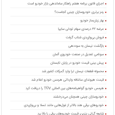
اجرای قانون برنامه هفتم راهکار ساماندهی بازار خودرو است
رمز برتری خودروسازان چینی کجاست؟
بهار زیان‌ساز خودرو
عرضه ۴۲ درصدی سهام تودلی سایپا
فروش بی‌وای‌دی شتاب گرفت
بازگشت نیسان به سوددهی
سونامی تعدیل در صنعت خودروی آلمان
پیش بینی قیمت خودرو در پایان تابستان
محموله قطعات نیسان ترا وارد گمرکات کشور شد
قیمت هیوندای سانتافه وارداتی هرمس خودرو اعلام شد
هرمس خودرو گواهینامه‌های بین المللی TÜV را دریافت کرد
خودروسازان چینی همچنان می‌درخشند
خودروهای برقی هند بالاتر از غول‌هایی مانند تسلا و بی‌وای‌دی
شایعه گرانی بنزین، قیمت خودروهای برقی را بالا برد