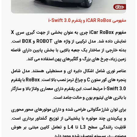
مفهومی iCAR RoBox و پلتفرم i-Swift 3.0
مفهوم iCar RoBox چری به عنوان بخشی از جهت گیری سری X
نمایش داده شد. مدل ترکیبی از واژه های ROBOT و BOX است.
بدنه خارجی از ساختار یک جعبه بالایی با بخش پایین دارای فاصله
زمین زیاد، چرخ های بزرگ و گلگیرهای پهن استفاده می کند.
عناصر نوری شامل اشکال دایره ای و مستطیلی هستند. مدل شامل
پنجره های کور ستون C و چراغ ترمز نصب بالا است. RoBox با پلتفرم
i-Swift 3.0 مرتبط است. این پلتفرم دارای معماری ولتاژ بالا و سازگار
با باتری های لیتیوم یون و حالت جامد است.
برای توان شارژ مگاواتی طراحی شده و دارای موتورهای محور محوری
و پیکربندی چند موتوره با پشتیبانی از توزیع گشتاور برداری است.
قابلیت رانندگی سطح L3 تا L4 و تعامل کابین مبتنی بر هوش
مصنوعی در سیستم توصیف شده وجود دارد.