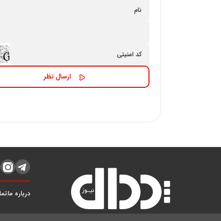
درباره ما
تما