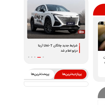
دیران
شرایط جدید چانگان Uni-T آرینا
اطلاعیه جدید فر
درایو اعلام شد
L7 و L8 ویژه تیر 1405
ن
پربازدیدترین‌ها
پربحث‌ترین‌ها