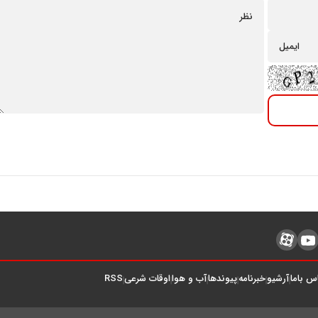
س باما
آرشیو
خبرنامه
پیوندها
آب و هوا
اوقات شرعی
RSS