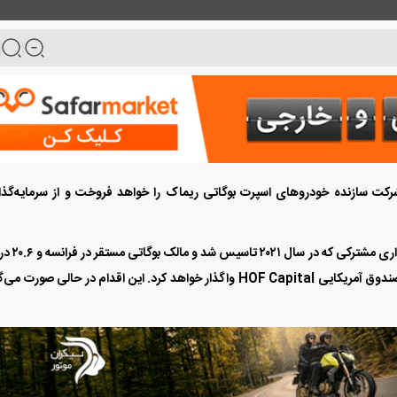
د در شرکت سازنده خودرو‌های اسپرت بوگاتی ریماک را خواهد فروخت و از سرمایه‌گذ
به گزارش رویترز سهام پورشه در بوگاتی ریماک - سرمایه‌گذ
از سهام ریماک کرواسی است - به کنسرسیومی به رهبری صندوق آمریکایی HOF Capital واگذار خواهد کرد. این اقدام در حالی صورت