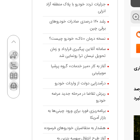
جزئیات تردد خودرو با پلاک منطقه آزاد
انزلی
رشد ۱۲۰ درصدی صادرات خودروهای
برقی چین
نسخه درمان «ناک» خودرو چیست؟
سامانه آنلاین پیگیری قرارداد‌ و زمان
تحویل نیسان ترا رونمایی شد
آغاز به کار «میز خدمات» گروه پرشیا
اری
موبیلیتی
درآمدزایی دولت از واردات خودرو
اری مشترکی که در سال ۲۰۲۱ تاسیس شد و مالک بوگاتی مستقر در فرانسه و ۲۰.۶ درصد
ریزش تقاضا در مرحله جدید عرضه
 می‌گیرد
خودرو
برنامه‌ریزی فورد برای ورود چینی‌ها به
بازار آمریکا
هشدار به متقاضیان خودروهای فرسوده
آغاز طرح انتقال سهمیه بنزین به