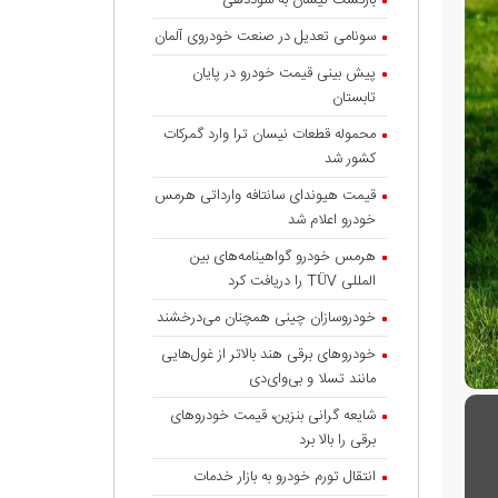
بازگشت نیسان به سوددهی
سونامی تعدیل در صنعت خودروی آلمان
پیش بینی قیمت خودرو در پایان
تابستان
محموله قطعات نیسان ترا وارد گمرکات
کشور شد
قیمت هیوندای سانتافه وارداتی هرمس
خودرو اعلام شد
هرمس خودرو گواهینامه‌های بین
المللی TÜV را دریافت کرد
خودروسازان چینی همچنان می‌درخشند
خودروهای برقی هند بالاتر از غول‌هایی
مانند تسلا و بی‌وای‌دی
شایعه گرانی بنزین، قیمت خودروهای
برقی را بالا برد
انتقال تورم خودرو به بازار خدمات