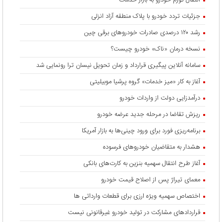
انتقال تورم خودرو به بازار خدمات
جزئیات تردد خودرو با پلاک منطقه آزاد انزلی
رشد ۱۲۰ درصدی صادرات خودروهای برقی چین
نسخه درمان «ناک» خودرو چیست؟
سامانه آنلاین پیگیری قرارداد‌ و زمان تحویل نیسان ترا رونمایی شد
آغاز به کار «میز خدمات» گروه پرشیا موبیلیتی
درآمدزایی دولت از واردات خودرو
ریزش تقاضا در مرحله جدید عرضه خودرو
برنامه‌ریزی فورد برای ورود چینی‌ها به بازار آمریکا
هشدار به متقاضیان خودروهای فرسوده
آغاز طرح انتقال سهمیه بنزین به کارت‌های بانکی
معمای تیراژ پس از اصلاح قیمت خودرو
اختصاص سهمیه ویژه ارزی برای قطعات وارداتی ها
قراردادهای مشارکت در تولید خودرو غیرقانونی نیست