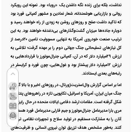
نداشت، بلکه برای زنده نگه داشتن یک «رویا» بود. نمونه این رویکرد
روانی و بازاریابی هوشمندانه، شعار نمادین و مشهور کمپانی فورد بود
که تاکید داشت صلح و روز‌های روشن به زودی از راه خواهند رسید و
دوباره جاده‌ها میزبان گشت‌وگذار‌های بی‌دغدغه خواهند بود. به این
ترتیب صنعت خودروی آمریکا به تنهایی مسوولیت تامین ۲۰درصد از
کل نیاز‌های تسلیحاتی جنگ جهانی دوم را بر عهده گرفت؛ تلاشی به
ارزش ۲۹‌میلیارد دلار که در آن، کمپانی جنرال‌موتورز با قرارداد‌هایی به
ارزش ۱۲‌میلیارد دلار پیشتاز بود و غول‌هایی، چون فورد و کرایسلر در
رتبه‌های بعدی ایستادند.
اما بر اساس گزارش وال‌استریت‌ژورنال، در روز‌های اخیر و با بالا گرفتن
جنگ میان ایران، آمریکا و اسرائیل، تکاپویی تازه در راهرو‌های پنتاگون
شکل گرفته است. مقامات ارشد دفاعی ایالات متحده در حال رایزنی با
مری بارا مدیرعامل جنرال‌موتورز و جیم فارلی مدیرعامل فورد هستند تا
آنان را به مشارکت مستقیم در تولید سلاح و تجهیزات نظامی ترغیب
کنند. به‌طور مشخص هدف تزریق توان نیروی انسانی و ظرفیت‌های