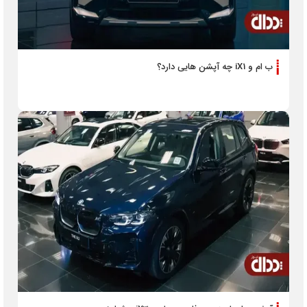
ب ام و iX1 چه آپشن هایی دارد؟