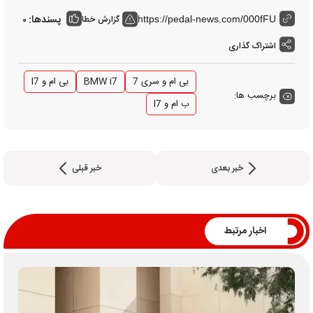
پسندها:
گزارش خطا
0
https://pedal-news.com/000fFU
اشتراک گذاری
بی ام و سری 7
BMW i7
بی ام و I7
برچسب ها:
ب ام و I7
خبر بعدی
خبر قبلی
اخبار مرتبط