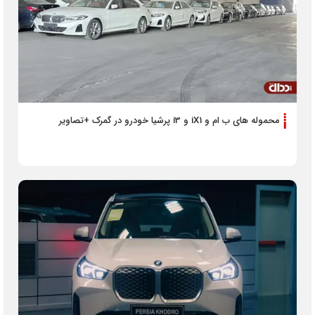
محموله های ب ام و iX1 و i3 پرشیا خودرو در گمرک +تصاویر