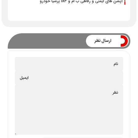
آپشن های ایمنی و رفاهی ب ام و iX3 پرشیا خودرو
ارسال نظر