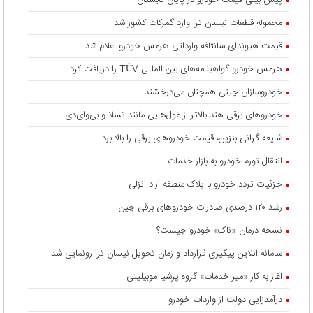
پیش بینی قیمت خودرو در پایان تابستان
محموله قطعات نیسان ترا وارد گمرکات کشور شد
قیمت هیوندای سانتافه وارداتی هرمس خودرو اعلام شد
هرمس خودرو گواهینامه‌های بین المللی TÜV را دریافت کرد
خودروسازان چینی همچنان می‌درخشند
خودروهای برقی هند بالاتر از غول‌هایی مانند تسلا و بی‌وای‌دی
شایعه گرانی بنزین، قیمت خودروهای برقی را بالا برد
انتقال تورم خودرو به بازار خدمات
جزئیات تردد خودرو با پلاک منطقه آزاد انزلی
رشد ۱۲۰ درصدی صادرات خودروهای برقی چین
نسخه درمان «ناک» خودرو چیست؟
سامانه آنلاین پیگیری قرارداد‌ و زمان تحویل نیسان ترا رونمایی شد
آغاز به کار «میز خدمات» گروه پرشیا موبیلیتی
درآمدزایی دولت از واردات خودرو