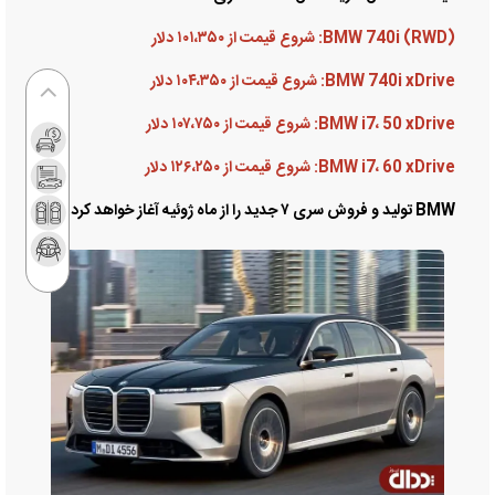
BMW 740i (RWD): شروع قیمت از ۱۰۱،۳۵۰ دلار
BMW 740i xDrive: شروع قیمت از ۱۰۴،۳۵۰ دلار
BMW i7، 50 xDrive: شروع قیمت از ۱۰۷،۷۵۰ دلار
BMW i7، 60 xDrive: شروع قیمت از ۱۲۶،۲۵۰ دلار
BMW تولید و فروش سری ۷ جدید را از ماه ژوئیه آغاز خواهد کرد.