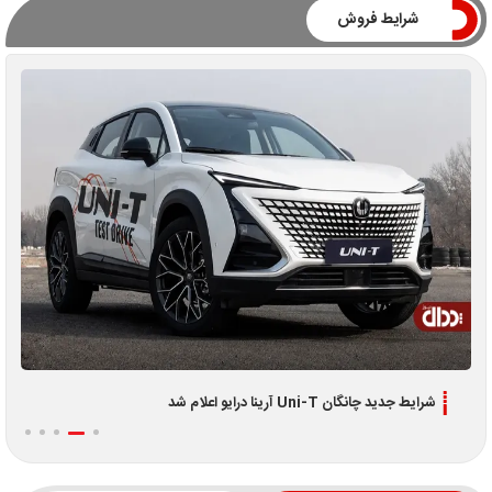
شرایط فروش
شرایط جدید چانگان Uni-T آرینا درایو اعلام شد
اطلاعیه جد