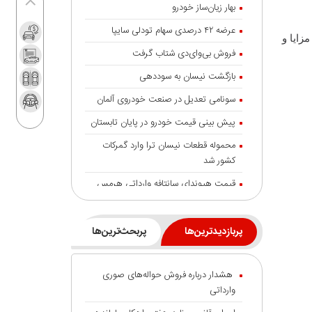
بهار زیان‌ساز خودرو
عرضه ۴۲ درصدی سهام تودلی سایپا
و مزایا و
فروش بی‌وای‌دی شتاب گرفت
بازگشت نیسان به سوددهی
سونامی تعدیل در صنعت خودروی آلمان
پیش بینی قیمت خودرو در پایان تابستان
محموله قطعات نیسان ترا وارد گمرکات
کشور شد
قیمت هیوندای سانتافه وارداتی هرمس
خودرو اعلام شد
هرمس خودرو گواهینامه‌های بین المللی
پربازدیدترین‌ها
پربحث‌ترین‌ها
TÜV را دریافت کرد
خودروسازان چینی همچنان می‌درخشند
هشدار درباره فروش حواله‌های صوری
خودروهای برقی هند بالاتر از غول‌هایی
وارداتی
مانند تسلا و بی‌وای‌دی