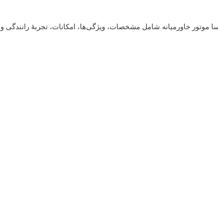
ترین بررسی جی ای سی GS3 وارداتی راسا موتور خاورمیانه شامل مشخصات، ویژگی‌ها، امکانات، تجربهٔ رانندگی 