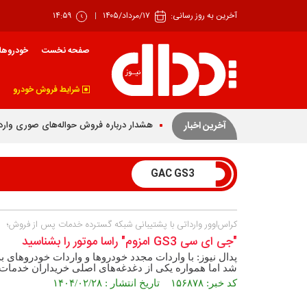
آخرین به روز رسانی:
۱۷/مرداد/۱۴۰۵
۱۴:۵۹
صفحه نخست
خودروها
شرایط فروش خودرو
هشدار درباره فروش حواله‌های صوری وارد
آخرین اخبار
GAC GS3
کراس‌اوور وارداتی با پشتیبانی شبکه گسترده خدمات پس از فروش؛
"جی ای سی GS3 امزوم" راسا موتور را بشناسید
پدال نیوز: با واردات مجدد خودروها و واردات خودروهای ب
شد اما همواره یکی از دغدغه‌های اصلی خریداران خدمات
کد خبر: ۱۵۶۸۷۸ تاریخ انتشار : ۱۴۰۴/۰۲/۲۸