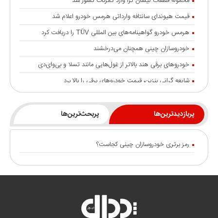
محموله قطعات نیسان ترا وارد گمرکات کشور شد
قیمت هیوندای سانتافه وارداتی هرمس خودرو اعلام شد
هرمس خودرو گواهینامه‌های بین المللی TÜV را دریافت کرد
خودروسازان چینی همچنان می‌درخشند
خودروهای برقی هند بالاتر از غول‌هایی مانند تسلا و بی‌وای‌دی
شایعه گرانی بنزین، قیمت خودروهای برقی را بالا برد
انتقال تورم خودرو به بازار خدمات
جزئیات تردد خودرو با پلاک منطقه آزاد انزلی
پربازدیدترین‌ها
پربحث‌ترین‌ها
رشد ۱۲۰ درصدی صادرات خودروهای برقی چین
رمز برتری خودروسازان چینی کجاست؟
نسخه درمان «ناک» خودرو چیست؟
سامانه آنلاین پیگیری قرارداد‌ و زمان تحویل نیسان ترا رونمایی شد
آغاز به کار «میز خدمات» گروه پرشیا موبیلیتی
درآمدزایی دولت از واردات خودرو
ریزش تقاضا در مرحله جدید عرضه خودرو