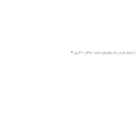
ز ایمیل ها را در یک سطر وارد نمایید، حداکثر ۲۰ آدرس