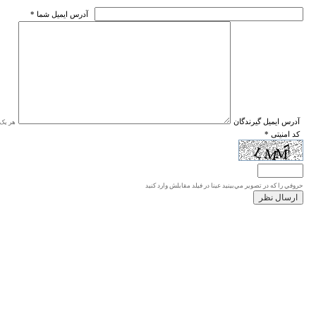
* آدرس ايميل شما
* آدرس ايميل گيرندگان
هر یک ا
* کد امنیتی
حروفي را كه در تصوير مي‌بينيد عينا در فيلد مقابلش وارد كنيد